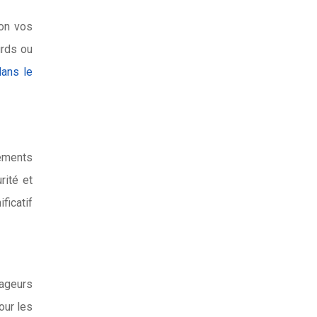
lon vos
urds ou
ans le
pements
rité et
ficatif
ageurs
our les