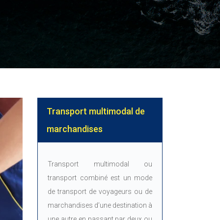
Transport multimodal de
marchandises
Transport multimodal ou
transport combiné est un mode
de transport de voyageurs ou de
marchandises d’une destination à
une autre en passant par deux ou