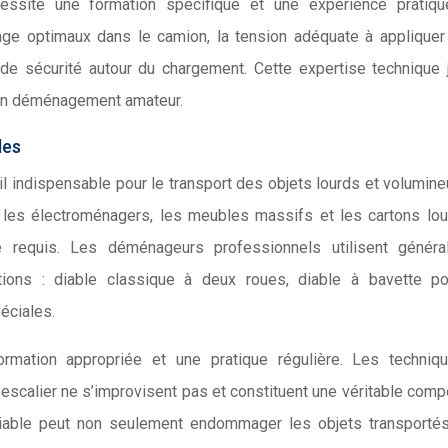
cessite une formation spécifique et une expérience pratiqu
age optimaux dans le camion, la tension adéquate à appliquer
de sécurité autour du chargement. Cette expertise technique j
à un déménagement amateur.
des
 indispensable pour le transport des objets lourds et volumine
les électroménagers, les meubles massifs et les cartons lo
ue requis. Les déménageurs professionnels utilisent généra
tions : diable classique à deux roues, diable à bavette po
éciales.
rmation appropriée et une pratique régulière. Les techniq
escalier ne s’improvisent pas et constituent une véritable com
un diable peut non seulement endommager les objets transporté