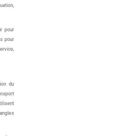
uation,
r pour
es pour
rvice,
ion du
ansport
ilisent
sangles