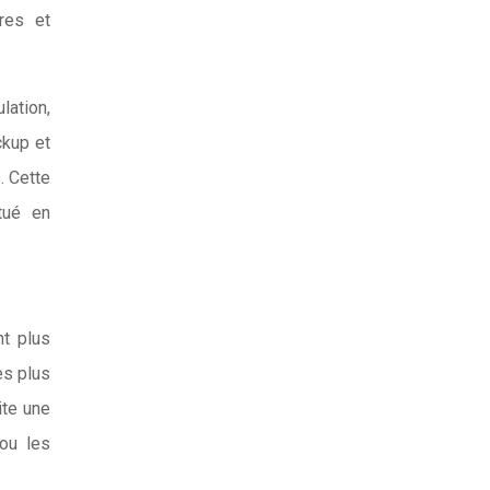
ires et
lation,
ckup et
. Cette
tué en
t plus
es plus
ite une
 ou les