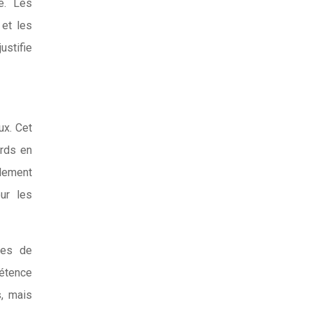
e. Les
 et les
ustifie
ux. Cet
urds en
lement
ur les
ues de
pétence
s, mais