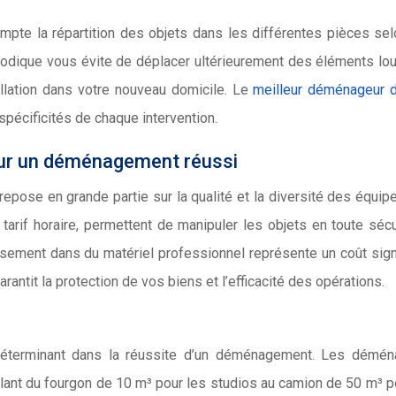
pte la répartition des objets dans les différentes pièces se
thodique vous évite de déplacer ultérieurement des éléments lo
allation dans votre nouveau domicile. Le
meilleur déménageur d
pécificités de chaque intervention.
ur un déménagement réussi
epose en grande partie sur la qualité et la diversité des équi
e tarif horaire, permettent de manipuler les objets en toute sécu
issement dans du matériel professionnel représente un coût signi
ntit la protection de vos biens et l’efficacité des opérations.
déterminant dans la réussite d’un déménagement. Les démén
allant du fourgon de 10 m³ pour les studios au camion de 50 m³ p