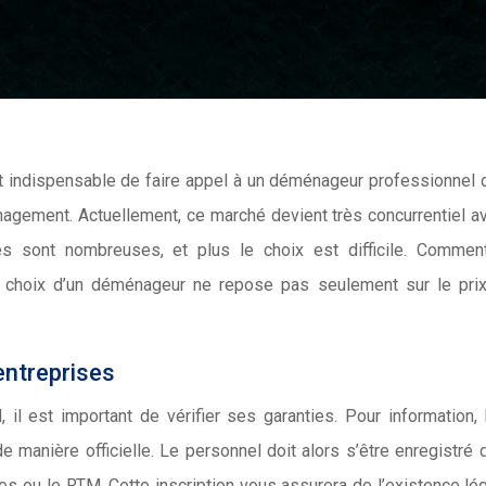
t indispensable de faire appel à un déménageur professionnel q
agement. Actuellement, ce marché devient très concurrentiel a
res sont nombreuses, et plus le choix est difficile. Comme
e choix d’un déménageur ne repose pas seulement sur le prix
entreprises
l est important de vérifier ses garanties. Pour information, l
e manière officielle. Le personnel doit alors s’être enregistré 
es ou le RTM. Cette inscription vous assurera de l’existence lé