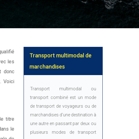
ualifié
Transport multimodal de
vec les
marchandises
nt donc
. Voici
Transport multimodal ou
transport combiné est un mode
de transport de voyageurs ou de
marchandises d’une destination à
e titre
une autre en passant par deux ou
dans le
plusieurs modes de transport
gale de